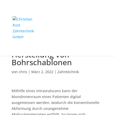
3D Implantatplanung
nach coDiagnostiX und
Herstellung von
Bohrschablonen
von
chris
|
März 2, 2022
|
Zahntechnik
Mithilfe eines Intraoralscans kann der
Mundinnenraum eines Patienten digital
ausgemessen werden, wodurch die konventionelle
Abformung durch unangenehme
Abdruckmaterialien entfällt. So lassen sich